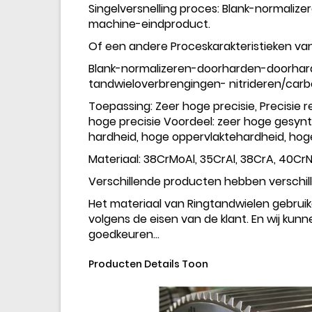
Singelversnelling proces: Blank-normal
machine-eindproduct.
Of een andere Proceskarakteristieken va
Blank-normalizeren-doorharden-doorhar
tandwieloverbrengingen- nitrideren/carb
Toepassing: Zeer hoge precisie, Precisie
hoge precisie Voordeel: zeer hoge gesy
hardheid, hoge oppervlaktehardheid, ho
Materiaal: 38CrMoAl, 35CrAl, 38CrA, 40CrN
Verschillende producten hebben verschil
Het materiaal van Ringtandwielen gebruik
volgens de eisen van de klant. En wij kunne
goedkeuren...
Producten Details Toon