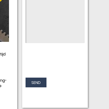
tijd
ing-
SEND
e