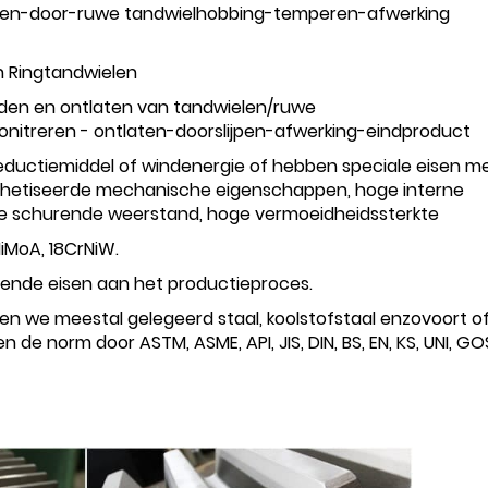
izeren-door-ruwe tandwielhobbing-temperen-afwerking
n Ringtandwielen
den en ontlaten van tandwielen/ruwe
onitreren - ontlaten-doorslijpen-afwerking-eindproduct
 reductiemiddel of windenergie of hebben speciale eisen m
nthetiseerde mechanische eigenschappen, hoge interne
ge schurende weerstand, hoge vermoeidheidssterkte
iMoA, 18CrNiW.
lende eisen aan het productieproces.
en we meestal gelegeerd staal, koolstofstaal enzovoort o
n de norm door ASTM, ASME, API, JIS, DIN, BS, EN, KS, UNI, G