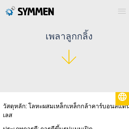
เพลาลูกกลิ้ง
ไทย
วัสดุหลัก: โลหะผสมเหล็กเหล็กกล้าคาร์บอนสแต
เลส
ประเภทการตี: การตีขึ้นรูปแบบเปิด