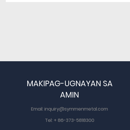
MAKIPAG-UGNAYAN SA
AMIN
Email:
inquiry@symmenmetal.com
Tel: + 86-373-5818300