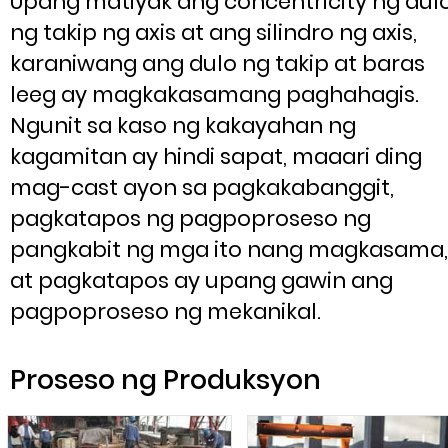
Upang matiyak ang concentricity ng dul
ng takip ng axis at ang silindro ng axis,
karaniwang ang dulo ng takip at baras
leeg ay magkakasamang paghahagis.
Ngunit sa kaso ng kakayahan ng
kagamitan ay hindi sapat, maaari ding
mag-cast ayon sa pagkakabanggit,
pagkatapos ng pagpoproseso ng
pangkabit ng mga ito nang magkasama,
at pagkatapos ay upang gawin ang
pagpoproseso ng mekanikal.
Proseso ng Produksyon