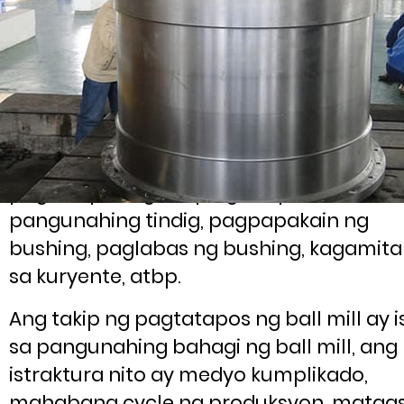
Pangunahin ang ball mill ng silindro, taki
ng pagtatapos ng pagpapakain at
pagtatapos ng takip ng takip,
pangunahing tindig, pagpapakain ng
bushing, paglabas ng bushing, kagamit
sa kuryente, atbp.
Ang takip ng pagtatapos ng ball mill ay i
sa pangunahing bahagi ng ball mill, ang
istraktura nito ay medyo kumplikado,
mahabang cycle ng produksyon, mataa