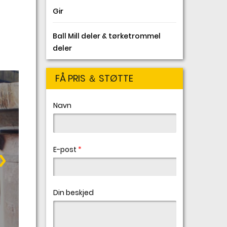
Gir
Ball Mill deler & tørketrommel
deler
FÅ PRIS ＆ STØTTE
Navn
E-post
*
Din beskjed