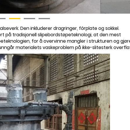
valseverk. Den inkluderer dragringer, fôrplate og sokkel.
t på tradisjonell slipebordstøpeteknologi, at den mest
teknologien, for å overvinne mangler i strukturen og gjør
ne unngår materialets vaskeproblem på ikke-slitesterk overfla