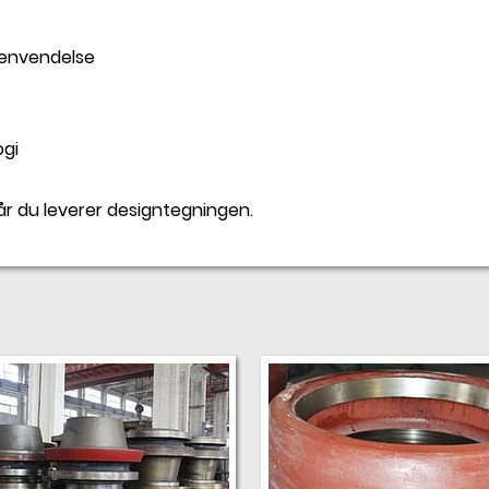
henvendelse
ogi
r du leverer designtegningen.