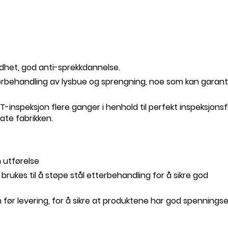
dhet, god anti-sprekkdannelse.
tterbehandling av lysbue og sprengning, noe som kan garan
T-inspeksjon flere ganger i henhold til perfekt inspeksjonsfl
ate fabrikken.
n utførelse
brukes til å støpe stål etterbehandling for å sikre god
 før levering, for å sikre at produktene har god spennings