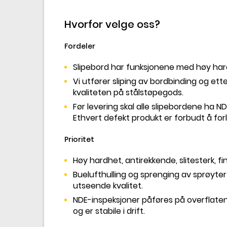
Hvorfor velge oss?
Fordeler
Slipebord har funksjonene med høy har
Vi utfører sliping av bordbinding og e
kvaliteten på stålstøpegods.
Før levering skal alle slipebordene ha ND
Ethvert defekt produkt er forbudt å forl
Prioritet
Høy hardhet, antirekkende, slitesterk, fi
Buelufthulling og sprenging av sprøyter 
utseende kvalitet.
NDE-inspeksjoner påføres på overflaten
og er stabile i drift.