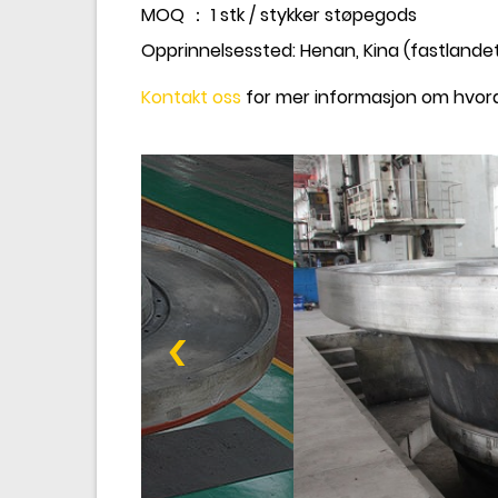
MOQ ： 1 stk / stykker støpegods
Opprinnelsessted: Henan, Kina (fastlande
Kontakt oss
for mer informasjon om hvord