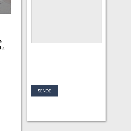
e
te.
SENDE