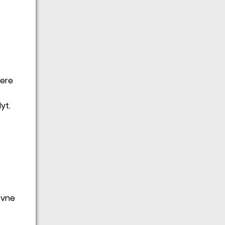
tere
yt.
evne