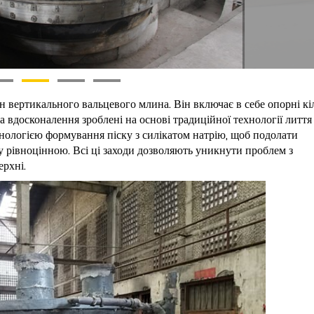
 вертикального вальцевого млина. Він включає в себе опорні кі
а вдосконалення зроблені на основі традиційної технології лиття
нологією формування піску з силікатом натрію, щоб подолати
у рівноцінною. Всі ці заходи дозволяють уникнути проблем з
ерхні.