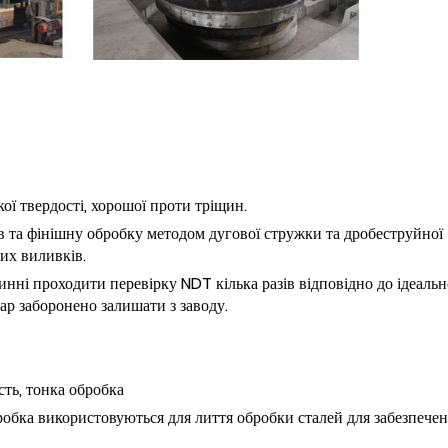
ої твердості, хорошої проти тріщин.
 та фінішну обробку методом дугової стружки та дробеструйної
их виливків.
нні проходити перевірку NDT кілька разів відповідно до ідеаль
ар заборонено залишати з заводу.
сть, тонка обробка
робка використовуються для лиття обробки сталей для забезпече