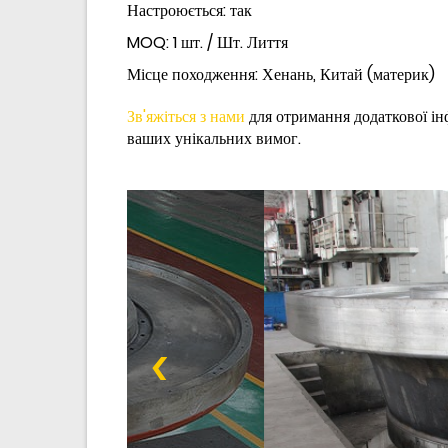
Настроюється: так
MOQ: 1 шт. / Шт. Лиття
Місце походження: Хенань, Китай (материк)
Зв'яжіться з нами
для отримання додаткової ін
ваших унікальних вимог.