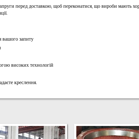
напруги перед доставкою, щоб переконатися, що вироби мають х
ції.
я вашого запиту
и
огою високих технологій
адаєте креслення.