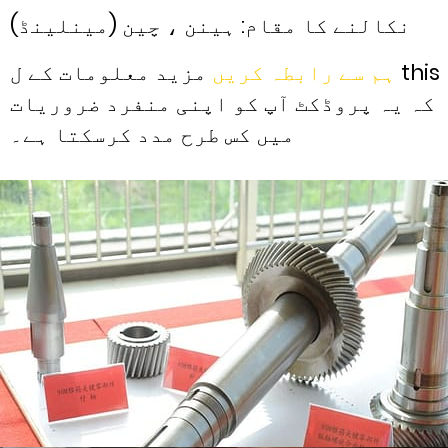
نکالنے کا مقام: ہینن ، چین (مینلینڈ)
ہم سے رابطہ کریں
مزید معلومات کے ل this
کہ یہ پروڈکٹ آپ کو اپنی منفرد ضروریات
میں کس طرح مدد کرسکتا ہے۔