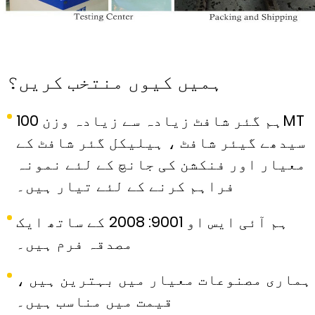
ہمیں کیوں منتخب کریں؟
ہم گئر شافٹ زیادہ سے زیادہ وزن 100MT
سیدھے گیئر شافٹ ، ہیلیکل گئر شافٹ کے
معیار اور فنکشن کی جانچ کے لئے نمونہ
فراہم کرنے کے لئے تیار ہیں۔
ہم آئی ایس او 9001: 2008 کے ساتھ ایک
مصدقہ فرم ہیں۔
ہماری مصنوعات معیار میں بہترین ہیں ،
قیمت میں مناسب ہیں۔