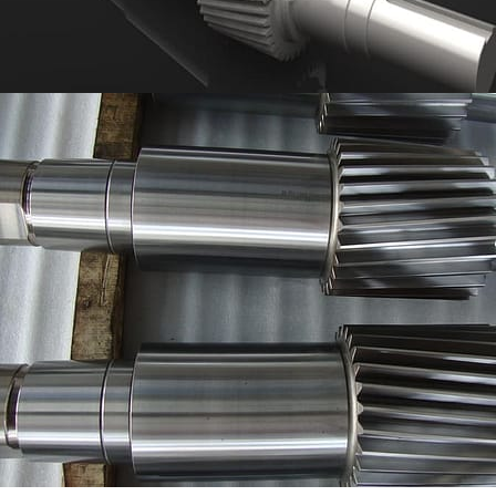
بنیادی طور پر ، گیئر شافٹ گیئر کا محور
 ، جو اس گردش کو مہی .ا کرتا ہے جس سے ایک
گیئر کے ساتھ مشغول ہوجاتا ہے اور دوسرے