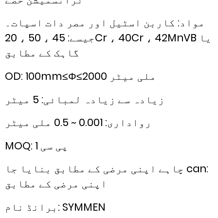
مواد: کاربن اسٹیل اور مصر دات اسپات۔
جیسے: 45 ، 50 ، 20Cr ، 40Cr ، 42MnVB یا
گاہک کے مطابق
OD: 100mm≤Φ≤2000 ملی میٹر
زیادہ سے زیادہ لمبائی: 5 میٹر
رواداری: 0.001 ~ 0.5 ملی میٹر
MOQ: 1 پی سی
چاہے اپنی مرضی کے مطابق بنایا جا can:
اپنی مرضی کے مطابق
برانڈ نام: SYMMEN