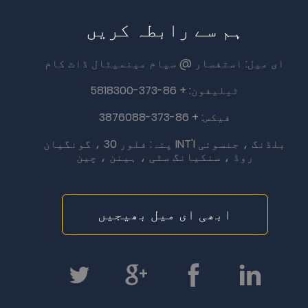
ہم سے رابطہ کریں
ای میل:
استفسار @ سیام مینمیٹال ڈاٹ کام
ٹیلیفون: + 86-373-5818300
فیکس: + 86-373-3876088
پتہ:
فلور 30 ، گونگیان INT'I بلڈنگ ، جنسوئی
روڈ ، سنکیانگ سٹی ، ہینن ، چین
ابھی ای میل بھیجیں