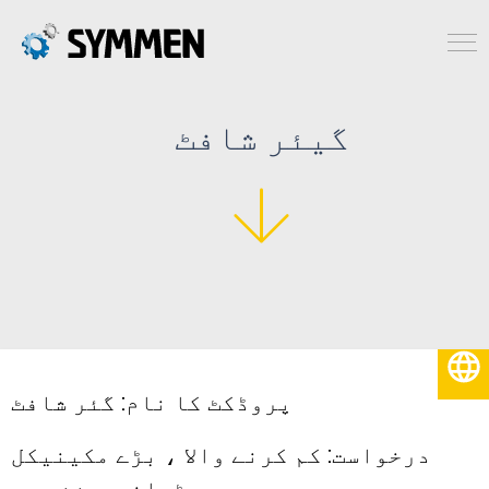
گیئر شافٹ
اردو
پروڈکٹ کا نام: گئر شافٹ
درخواست: کم کرنے والا ، بڑے مکینیکل
ٹرانسمیشن حصے