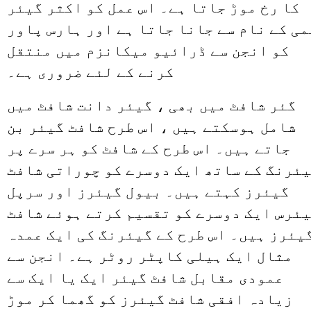
کا رخ موڑ جاتا ہے۔ اس عمل کو اکثر گیئر
می کے نام سے جانا جاتا ہے اور ہارس پاور
کو انجن سے ڈرائیو میکانزم میں منتقل
کرنے کے لئے ضروری ہے۔
گئر شافٹ میں بھی ، گیئر دانت شافٹ میں
شامل ہوسکتے ہیں ، اس طرح شافٹ گیئر بن
جاتے ہیں۔ اس طرح کے شافٹ کو ہر سرے پر
ئرنگ کے ساتھ ایک دوسرے کو چوراتی شافٹ
گیئرز کہتے ہیں۔ بیول گیئرز اور سرپل
ئرس ایک دوسرے کو تقسیم کرتے ہوئے شافٹ
یئرز ہیں۔ اس طرح کے گیئرنگ کی ایک عمدہ
مثال ایک ہیلی کاپٹر روٹر ہے۔ انجن سے
عمودی مقابل شافٹ گیئر ایک یا ایک سے
زیادہ افقی شافٹ گیئرز کو گھما کر موڑ