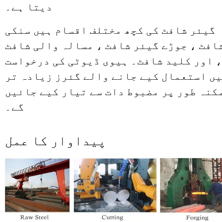
دیتا ہے۔
گیئر شافٹ کی کچھ مختلف اقسام ہیں سنکی
افٹ ، جوڑے گیئر شافٹ ، مسالہ والی شافٹ
، اور کلید شافٹ۔ ہیوی ڈیوٹی کی درخواست
ں استعمال کیے جانے والے گئرز زیادہ تر
کنہ طور پر مضبوط دات سے تیار کیے جائیں
گے۔
پیداوار کا عمل